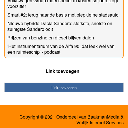
Volkswagen Group moet sneller in kosten snijden, zegt
voorzitter
Smart #2: terug naar de basis met piepkleine stadsauto
Nieuwe hybride Dacia Sandero: sterkste, snelste en
zuinigste Sandero ooit
Prijzen van benzine en diesel blijven dalen
'Het instrumentarium van de Alfa 90, dat leek wel van
een ruimteschip' - podcast
Link toevoegen
Link toevoegen
Copyright © 2021 Onderdeel van
BaakmanMedia
&
Vrolijk Internet Services