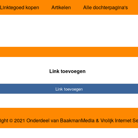
Linktegoed kopen
Artikelen
Alle dochterpagina's
Link toevoegen
Link toevoegen
ight © 2021 Onderdeel van
BaakmanMedia
&
Vrolijk Internet S